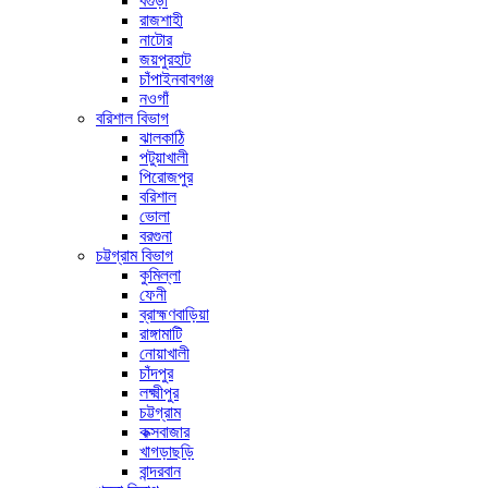
বগুড়া
রাজশাহী
নাটোর
জয়পুরহাট
চাঁপাইনবাবগঞ্জ
নওগাঁ
বরিশাল বিভাগ
ঝালকাঠি
পটুয়াখালী
পিরোজপুর
বরিশাল
ভোলা
বরগুনা
চট্টগ্রাম বিভাগ
কুমিল্লা
ফেনী
ব্রাহ্মণবাড়িয়া
রাঙ্গামাটি
নোয়াখালী
চাঁদপুর
লক্ষ্মীপুর
চট্টগ্রাম
কক্সবাজার
খাগড়াছড়ি
বান্দরবান