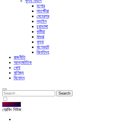
খুলনা বিভাগ
যশোর
সাতক্ষীরা
মেহেরপুর
নড়াইল
চুয়াডাঙ্গা
কুষ্টিয়া
মাগুরা
খুলনা
বাগেরহাট
ঝিনাইদহ
রাজনীতি
আন্তর্জাতিক
খেলা
বাণিজ্য
বিনোদন
Search
for:
Live Now
ব্রেকিং নিউজ