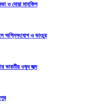
 সভা ও দোয়া মাহফিল
ুলে অগ্নিসংযোগ ও ভাংচুর
ার ভারতীয় ওষুধ জব্দ
পুর