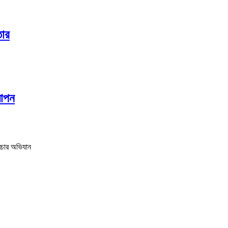
তার
যাপন
্রচার অভিযান