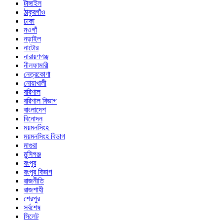
টাঙ্গাইল
ঠাকুরগাঁও
ঢাকা
নওগাঁ
নড়াইল
নাটোর
নারায়ণগঞ্জ
নীলফামারী
নেত্রকোণা
নোয়াখালী
বরিশাল
বরিশাল বিভাগ
বাংলাদেশ
বিনোদন
ময়মনসিংহ
ময়মনসিংহ বিভাগ
মাগুরা
মুন্সিগঞ্জ
রংপুর
রংপুর বিভাগ
রাজনীতি
রাজশাহী
শেরপুর
সর্বশেষ
সিলেট