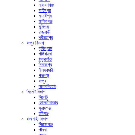
নারায়ণগঞ্জ
ফরিদপুর
মাদারীপুর
মানিকগঞ্জ
মুন্সিগঞ্জ
রাজবাড়ী
শরীয়তপুর
রংপুর বিভাগ
কুড়িগ্রাম
গাইবান্ধা
ঠাকুরগাঁও
দিনাজপুর
নীলফামারী
পঞ্চগড়
রংপুর
লালমনিরহাট
সিলেট বিভাগ
সিলেট
মৌলভীবাজার
সুনামগঞ্জ
হবিগঞ্জ
রাজশাহী বিভাগ
সিরাজগঞ্জ
পাবনা