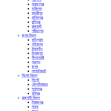
নারায়ণগঞ্জ
ফরিদপুর
মাদারীপুর
মানিকগঞ্জ
মুন্সিগঞ্জ
রাজবাড়ী
শরীয়তপুর
রংপুর বিভাগ
কুড়িগ্রাম
গাইবান্ধা
ঠাকুরগাঁও
দিনাজপুর
নীলফামারী
পঞ্চগড়
রংপুর
লালমনিরহাট
সিলেট বিভাগ
সিলেট
মৌলভীবাজার
সুনামগঞ্জ
হবিগঞ্জ
রাজশাহী বিভাগ
সিরাজগঞ্জ
পাবনা