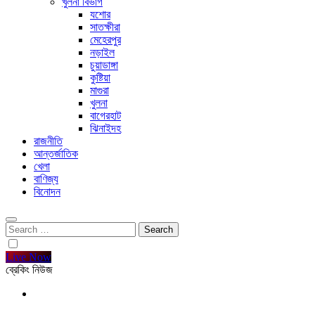
খুলনা বিভাগ
যশোর
সাতক্ষীরা
মেহেরপুর
নড়াইল
চুয়াডাঙ্গা
কুষ্টিয়া
মাগুরা
খুলনা
বাগেরহাট
ঝিনাইদহ
রাজনীতি
আন্তর্জাতিক
খেলা
বাণিজ্য
বিনোদন
Search
for:
Live Now
ব্রেকিং নিউজ