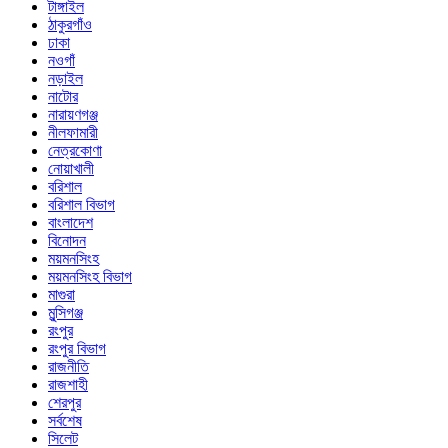
টাঙ্গাইল
ঠাকুরগাঁও
ঢাকা
নওগাঁ
নড়াইল
নাটোর
নারায়ণগঞ্জ
নীলফামারী
নেত্রকোণা
নোয়াখালী
বরিশাল
বরিশাল বিভাগ
বাংলাদেশ
বিনোদন
ময়মনসিংহ
ময়মনসিংহ বিভাগ
মাগুরা
মুন্সিগঞ্জ
রংপুর
রংপুর বিভাগ
রাজনীতি
রাজশাহী
শেরপুর
সর্বশেষ
সিলেট