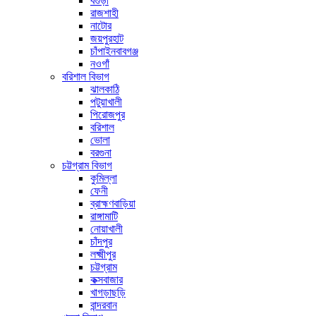
বগুড়া
রাজশাহী
নাটোর
জয়পুরহাট
চাঁপাইনবাবগঞ্জ
নওগাঁ
বরিশাল বিভাগ
ঝালকাঠি
পটুয়াখালী
পিরোজপুর
বরিশাল
ভোলা
বরগুনা
চট্টগ্রাম বিভাগ
কুমিল্লা
ফেনী
ব্রাহ্মণবাড়িয়া
রাঙ্গামাটি
নোয়াখালী
চাঁদপুর
লক্ষ্মীপুর
চট্টগ্রাম
কক্সবাজার
খাগড়াছড়ি
বান্দরবান