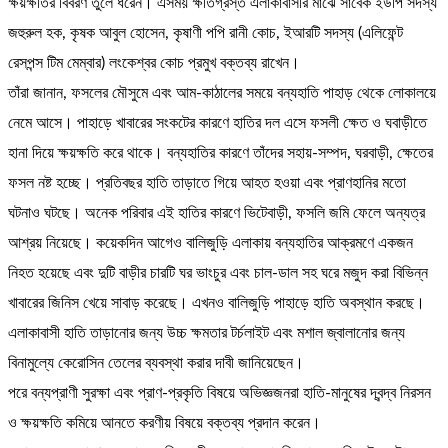
ক্ষয়ক্ষতির বিবরণ তুলে ধরেন। এসময় ক্ষতিগ্রস্ত এলাকাবাসীর মাঝে সাবেক ইউপি সদস্য
জহুরুল হক, কৃষক আবুল হোসেন, কৃষাণী পপি রানী কোচ, ইআরটি সদস্য (এলিফেন্ট
রেসপন্স টিম মেম্বার) লংকেশ্বর কোচ প্রমুখ বক্তব্য রাখেন।
তাঁরা জানান, ফসলের মৌসুমে এবং আম-কাঠালের সময়ে বন্যহাতি পাহাড় থেকে লোকালয়ে
নেমে আসে। পাহাড়ে খাবারের সংকটের কারণে হাতির দল এসে ফসলী ক্ষেত ও ঘবাড়ীতে
হানা দিয়ে ক্ষয়ক্ষতি করে থাকে। বন্যহাতির কারণে তাঁদের সহায়-সম্পদ, ঘরবাড়ী, ক্ষেতের
ফসল নষ্ট হচ্ছে। প্রতিবছর হাতি তাড়াতে গিয়ে আহত হওয়া এবং প্রাণহানির মতো
ঘটনাও ঘটছে। অনেক পরিবার এই হাতির কারণে ভিটেবাড়ী, ফসলি জমি ফেলে অন্যত্র
আশ্রয় নিয়েছে। কয়েকদিন আগেও বালিজুড়ি এলাকায় বন্যহাতির আক্রমণে একজন
নিহত হয়েছে এবং দুটি বাড়ীর চারটি ঘর ভাংচুর এবং চাল-ডাল সহ ঘরে মজুদ করা বিভিন্ন
খাবারের জিনিস খেয়ে সাবাড় করেছে। এখনও বালিজুড়ি পাহাড়ে হাতি অবস্থান করছে।
এলাকাবাসী হাতি তাড়ানোর জন্য উচ্চ ক্ষমতার টর্চলাইট এবং মশাল জ্বালানোর জন্য
বিনামুল্যে কেরোসিন তেলের ব্যবস্থা করার দাবী জানিয়েছেন।
পরে বন্যপ্রাণী সুরক্ষা এবং প্রাণ-প্রকৃতি বিষয়ে অভিজ্ঞজনরা হাতি-মানুষের দ্বন্দ্ব নিরসন
ও ক্ষয়ক্ষতি কমিয়ে আনতে করণীয় বিষয়ে বক্তব্য প্রদান করেন।