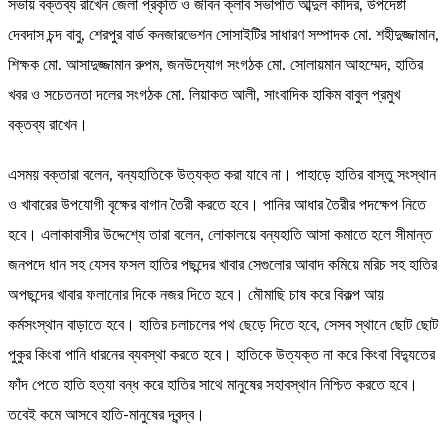
সভায় বক্তব্য রাখেন জেলা প্রকৃতি ও জীবন ক্লাব সভাপতি আব্দুল কাদির, উপদেষ্টা
দেবদাস চন্দ বাবু, শেরপুর বার্ড কনজারভেশন সোসাইটির সাধারণ সম্পাদক মো. শহীদুজ্জামান,
শিক্ষক মো. আসাদুজ্জামান রুপম, জনউদ্যোগ সংগঠক মো. সোলায়মান আহম্মেদ, হাতির
খবর ও সচেতনতা দলের সংগঠক মো. লিয়াকত আলী, সাংবাদিক হাকিম বাবুল প্রমুখ
বক্তব্য রাখেন।
এসময় বক্তারা বলেন, বন্যহাতিকে উত্যক্ত করা যাবে না। পাহাড়ে হাতির বাস্তু সংস্থান
ও খাবারের উপযোগী বৃক্ষের বাগান তৈরী করতে হবে। পানির আধার তৈরীর পদক্ষেপ নিতে
হবে। এলাকাবাসীর উদ্দেশ্যে তারা বলেন, লোকালয়ে বন্যহাতি আসা কমাতে হলে সীমান্ত
জনপদে ধান সহ যেসব ফসল হাতির পছন্দের খাবার সেগুলোর আবাদ কমিয়ে মরিচ সহ হাতির
অপছন্দের খাবার ফলানোর দিকে নজর দিতে হবে। মৌমাছি চাষ করে বিকল্প আয়
কর্মসংস্থান বাড়াতে হবে। হাতির চলাচলের পথ ছেড়ে দিতে হবে, সেসব স্থানে ছোট ছোট
পুকুর কিংবা পানি ধারনের ব্যবস্থা করতে হবে। হাতিকে উত্যক্ত না করে কিংবা বিদ্যুতের
ফাঁদ পেতে হাতি হত্যা বন্ধ করে হাতির সাথে মানুষের সহাবস্থান নিশ্চিত করতে হবে।
তবেই কমে আসবে হাতি-মানুষের দ্বন্দ্ব।