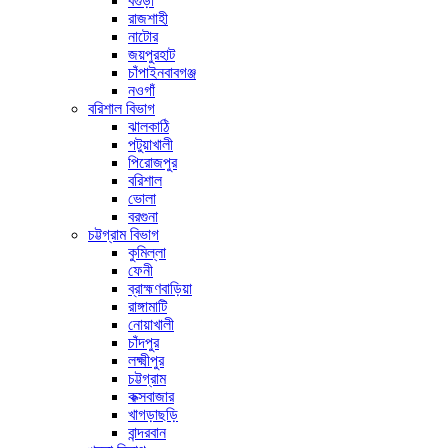
বগুড়া
রাজশাহী
নাটোর
জয়পুরহাট
চাঁপাইনবাবগঞ্জ
নওগাঁ
বরিশাল বিভাগ
ঝালকাঠি
পটুয়াখালী
পিরোজপুর
বরিশাল
ভোলা
বরগুনা
চট্টগ্রাম বিভাগ
কুমিল্লা
ফেনী
ব্রাহ্মণবাড়িয়া
রাঙ্গামাটি
নোয়াখালী
চাঁদপুর
লক্ষ্মীপুর
চট্টগ্রাম
কক্সবাজার
খাগড়াছড়ি
বান্দরবান