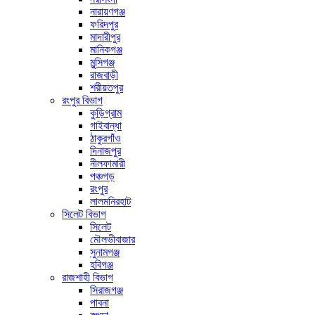
নারায়ণগঞ্জ
ফরিদপুর
মাদারীপুর
মানিকগঞ্জ
মুন্সিগঞ্জ
রাজবাড়ী
শরীয়তপুর
রংপুর বিভাগ
কুড়িগ্রাম
গাইবান্ধা
ঠাকুরগাঁও
দিনাজপুর
নীলফামারী
পঞ্চগড়
রংপুর
লালমনিরহাট
সিলেট বিভাগ
সিলেট
মৌলভীবাজার
সুনামগঞ্জ
হবিগঞ্জ
রাজশাহী বিভাগ
সিরাজগঞ্জ
পাবনা