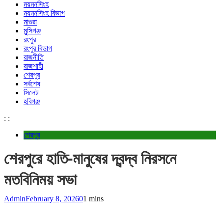
ময়মনসিংহ
ময়মনসিংহ বিভাগ
মাগুরা
মুন্সিগঞ্জ
রংপুর
রংপুর বিভাগ
রাজনীতি
রাজশাহী
শেরপুর
সর্বশেষ
সিলেট
হবিগঞ্জ
:
:
শেরপুর
শেরপুরে হাতি-মানুষের দ্বন্দ্ব নিরসনে
মতবিনিময় সভা
Admin
February 8, 2026
0
1 mins