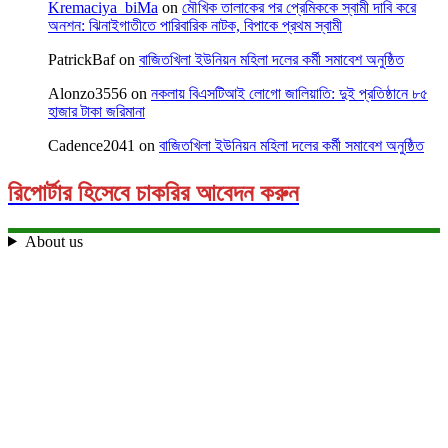
Kremaciya_biMa
on
মৌখিক তালাকের পর প্রেমিককে স্বামী দাবি করে
অনশন: ঝিনাইগাতীতে পারিবারিক নাটক, বিপাকে প্রথম স্বামী
PatrickBaf
on
বাজিতখিলা ইউনিয়ন মহিলা দলের কর্মী সমাবেশ অনুষ্ঠিত
Alonzo3556
on
নকলায় বিএসটিআই লোগো জালিয়াতি: দুই প্রতিষ্ঠানে ৮৫
হাজার টাকা জরিমানা
Cadence2041
on
বাজিতখিলা ইউনিয়ন মহিলা দলের কর্মী সমাবেশ অনুষ্ঠিত
রিপোর্টার হিসেবে চাকরির আবেদন করুন
About us