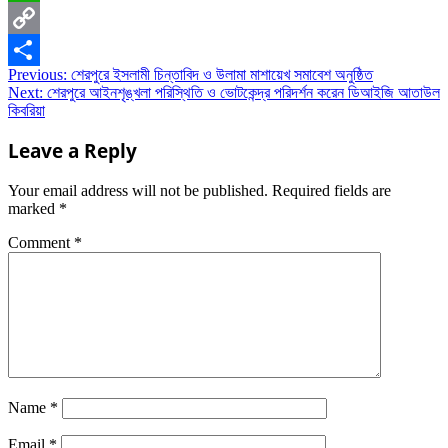
WhatsApp
Copy
Post
Previous:
শেরপুরে ইসলামী চিন্তাবিদ ও উলামা মাশায়েখ সমাবেশ অনুষ্ঠিত
Link
Share
Next:
শেরপুরে আইনশৃঙ্খলা পরিস্থিতি ও ভোটকেন্দ্র পরিদর্শন করেন ডিআইজি আতাউল
navigation
কিবরিয়া
Leave a Reply
Your email address will not be published.
Required fields are
marked
*
Comment
*
Name
*
Email
*