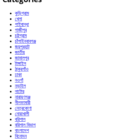
কুড়িগ্রাম
খেলা
গাইবান্ধা
গাজীপুর
চট্টগ্রাম
চাঁপাইনবাবগঞ্জ
জয়পুরহাট
জাতীয়
জামালপুর
টাঙ্গাইল
ঠাকুরগাঁও
ঢাকা
নওগাঁ
নড়াইল
নাটোর
নারায়ণগঞ্জ
নীলফামারী
নেত্রকোণা
নোয়াখালী
বরিশাল
বরিশাল বিভাগ
বাংলাদেশ
বিনোদন