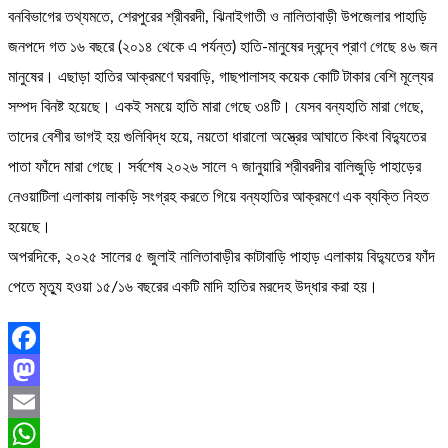
বনবিভাগের তথ্যমতে, শেরপুরের শ্রীবরদী, ঝিনাইগাতী ও নালিতাবাড়ী উপজেলার পাহাড়ি
জনপদে গত ১৬ বছরে (২০১৪ থেকে এ পর্যন্ত) হাতি-মানুষের দ্বন্দ্বে প্রাণ গেছে ৪৬ জন
মানুষের। এছাড়া হাতির আক্রমণে ঘরবাড়ি, গাছপালাসহ কয়েক কোটি টাকার বেশি মূল্যের
সম্পদ বিনষ্ট হয়েছে। একই সময়ে হাতি মারা গেছে ৩৪টি। যেসব বন্যহাতি মারা গেছে,
তাদের বেশীর ভাগই হয় গুলিবিদ্ধ হয়ে, নয়তো ধারালো অস্ত্রের আঘাতে কিংবা বিদ্যুতের
পাতা ফাঁদে মারা গেছে। সর্বশেষ ২০২৬ সালে ৭ জানুয়ারি শ্রীবরদীর বালিজুড়ি পাহাড়ের
নেওয়াটিলা এলাকায় লাকড়ি সংগ্রহ করতে গিয়ে বন্যহাতির আক্রমণে এক ব্যক্তি নিহত
হয়েছে।
অপরদিকে, ২০২৫ সালের ৫ জুলাই নালিতাবাড়ীর কাটাবাড়ি পাহাড় এলাকায় বিদ্যুতের ফাঁদ
পেতে মৃত্যু হওয়া ১৫/১৬ বছরের একটি মাদি হাতির মরদেহ উদ্ধার করা হয়।
Facebook
Mastodon
Email