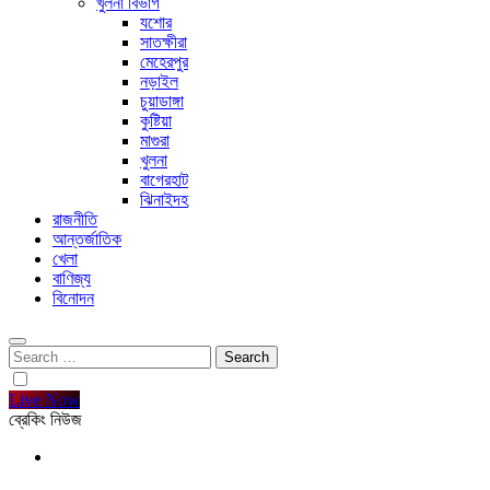
খুলনা বিভাগ
যশোর
সাতক্ষীরা
মেহেরপুর
নড়াইল
চুয়াডাঙ্গা
কুষ্টিয়া
মাগুরা
খুলনা
বাগেরহাট
ঝিনাইদহ
রাজনীতি
আন্তর্জাতিক
খেলা
বাণিজ্য
বিনোদন
Search
for:
Live Now
ব্রেকিং নিউজ