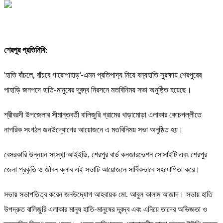
শেরপুর প্রতিনিধি:
‘হাতি বাঁচলে, বাঁচবে গারোপাহাড়’-এমন প্রতিপাদ্য নিয়ে বন্যহাতি সুরক্ষায় শেরপুরের
পাহাড়ি জনপদে হাতি-মানুষের দ্বন্দ্ব নিরসনে মতবিনিময় সভা অনুষ্ঠিত হয়েছে।
শ্রীবরদী উপজেলার সীমান্তবর্তী বালিজুরি গ্রামের খাড়ামোড়া এলাকার কোচপল্লীতে
নাগরিক সংগঠন জনউদ্যোগের আয়োজনে এ মতবিনিময় সভা অনুষ্ঠিত হয়।
বেসরকারি উন্নয়ন সংস্থা আইইডি, শেরপুর বার্ড কনজারভেশন সোসাইটি এবং শেরপুর
জেলা প্রকৃতি ও জীবন ক্লাব এই সভাটি আয়োজনে সার্বিকভাবে সহযোগিতা করে।
সভায় সভাপতিত্ব করেন জনউদ্যোগ আহবায়ক মো. আবুল কালাম আজাদ। সভায় হাতি
উপদ্রুত বালিজুরি এলাকার মানুষ হাতি-মানুষের দ্বন্দ্ব এবং এনিয়ে তাদের অভিজ্ঞতা ও