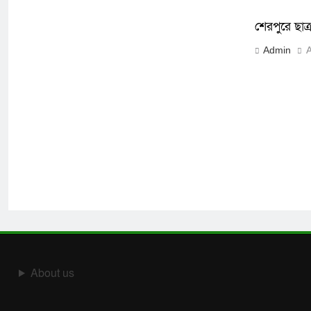
শেরপুরে ছাত
Admin
A
About us