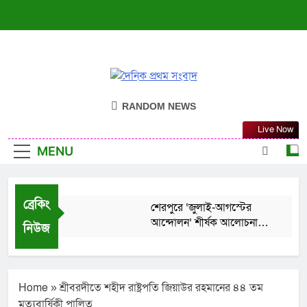
দৈনিক প্রথম সংবাদ
ন্যায়ের পক্ষে সদা জাগ্রত
RANDOM NEWS
Live Now
MENU
ব্রেকিং
শেরপুরে ‘জুলাই-আগস্টের
আন্দোলন’ শীর্ষক আলোচনা
নিউজ
সভা ও দোয়া মাহফিল
August 6, 2026
বদলগাছীতে স্কুলছাত্রীকে ধর্ষণ
চেষ্টার অভিযোগ: স্কুলে
অগ্নিসংযোগ ও ভাংচুর
Home
»
শ্রীবরদীতে শহীদ রাষ্ট্রপতি জিয়াউর রহমানের ৪৪ তম
August 6, 2026
মৃত্যুবার্ষিকী পালিত
শেরপুরের সীমান্তে বিজিবির