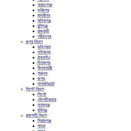
নারায়ণগঞ্জ
ফরিদপুর
মাদারীপুর
মানিকগঞ্জ
মুন্সিগঞ্জ
রাজবাড়ী
শরীয়তপুর
রংপুর বিভাগ
কুড়িগ্রাম
গাইবান্ধা
ঠাকুরগাঁও
দিনাজপুর
নীলফামারী
পঞ্চগড়
রংপুর
লালমনিরহাট
সিলেট বিভাগ
সিলেট
মৌলভীবাজার
সুনামগঞ্জ
হবিগঞ্জ
রাজশাহী বিভাগ
সিরাজগঞ্জ
পাবনা