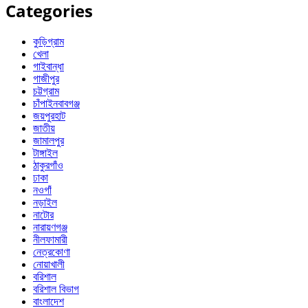
Categories
কুড়িগ্রাম
খেলা
গাইবান্ধা
গাজীপুর
চট্টগ্রাম
চাঁপাইনবাবগঞ্জ
জয়পুরহাট
জাতীয়
জামালপুর
টাঙ্গাইল
ঠাকুরগাঁও
ঢাকা
নওগাঁ
নড়াইল
নাটোর
নারায়ণগঞ্জ
নীলফামারী
নেত্রকোণা
নোয়াখালী
বরিশাল
বরিশাল বিভাগ
বাংলাদেশ