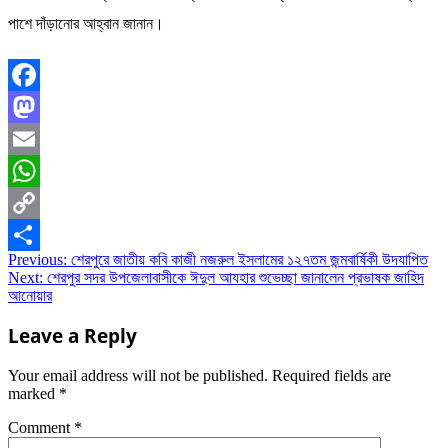
পাশে দাঁড়ানোর আহ্বান জানান।
Facebook
Mastodon
Email
WhatsApp
Copy
Post
Previous:
শেরপুরে জাতীয় কবি কাজী নজরুল ইসলামের ১২৭তম জন্মবার্ষিকী উদযাপিত
Link
Share
Next:
শেরপুর সদর উপজেলাবাসীকে ঈদুল আযহার শুভেচ্ছা জানালেন প্রভাষক জাহিদ
navigation
আনোয়ার
Leave a Reply
Your email address will not be published.
Required fields are
marked
*
Comment
*