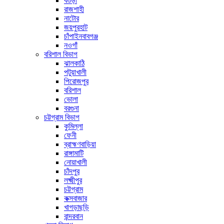
বগুড়া
রাজশাহী
নাটোর
জয়পুরহাট
চাঁপাইনবাবগঞ্জ
নওগাঁ
বরিশাল বিভাগ
ঝালকাঠি
পটুয়াখালী
পিরোজপুর
বরিশাল
ভোলা
বরগুনা
চট্টগ্রাম বিভাগ
কুমিল্লা
ফেনী
ব্রাহ্মণবাড়িয়া
রাঙ্গামাটি
নোয়াখালী
চাঁদপুর
লক্ষ্মীপুর
চট্টগ্রাম
কক্সবাজার
খাগড়াছড়ি
বান্দরবান