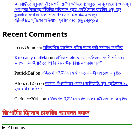
বদলগাছীতে স্কুলছাত্রীকে ধর্ষণ চেষ্টার অভিযোগ: স্কুলে অগ্নিসংযোগ ও ভাংচুর
শেরপুরের সীমান্তে বিজিবির অভিযানে প্রায় কোটি টাকার ভারতীয় ওষুধ জব্দ
সুন্দরগঞ্জে সরোবর বিলে গোলাপি ও সাদা রঙে রঙিনে ভরপুর
শ্রীবরদীতে পুলিশের অভিযানে যুবলীগ নেতা মন্জু গ্রেপ্তার
Recent Comments
TerryUninc
on
বাজিতখিলা ইউনিয়ন মহিলা দলের কর্মী সমাবেশ অনুষ্ঠিত
Kremaciya_biMa
on
মৌখিক তালাকের পর প্রেমিককে স্বামী দাবি করে
অনশন: ঝিনাইগাতীতে পারিবারিক নাটক, বিপাকে প্রথম স্বামী
PatrickBaf
on
বাজিতখিলা ইউনিয়ন মহিলা দলের কর্মী সমাবেশ অনুষ্ঠিত
Alonzo3556
on
নকলায় বিএসটিআই লোগো জালিয়াতি: দুই প্রতিষ্ঠানে ৮৫
হাজার টাকা জরিমানা
Cadence2041
on
বাজিতখিলা ইউনিয়ন মহিলা দলের কর্মী সমাবেশ অনুষ্ঠিত
রিপোর্টার হিসেবে চাকরির আবেদন করুন
About us