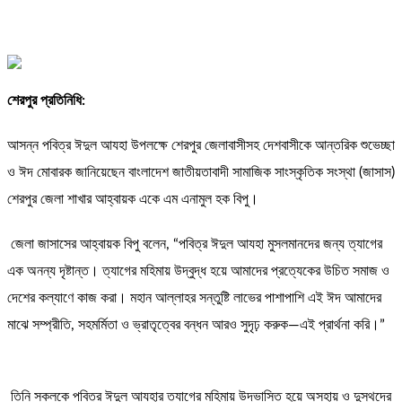
শেরপুর প্রতিনিধি:
আসন্ন পবিত্র ঈদুল আযহা উপলক্ষে শেরপুর জেলাবাসীসহ দেশবাসীকে আন্তরিক শুভেচ্ছা
ও ঈদ মোবারক জানিয়েছেন বাংলাদেশ জাতীয়তাবাদী সামাজিক সাংস্কৃতিক সংস্থা (জাসাস)
শেরপুর জেলা শাখার আহ্বায়ক একে এম এনামুল হক বিপু।
​ জেলা জাসাসের আহ্বায়ক বিপু বলেন, “পবিত্র ঈদুল আযহা মুসলমানদের জন্য ত্যাগের
এক অনন্য দৃষ্টান্ত। ত্যাগের মহিমায় উদ্বুদ্ধ হয়ে আমাদের প্রত্যেকের উচিত সমাজ ও
দেশের কল্যাণে কাজ করা। মহান আল্লাহর সন্তুষ্টি লাভের পাশাপাশি এই ঈদ আমাদের
মাঝে সম্প্রীতি, সহমর্মিতা ও ভ্রাতৃত্বের বন্ধন আরও সুদৃঢ় করুক—এই প্রার্থনা করি।”
​ তিনি সকলকে পবিত্র ঈদুল আযহার ত্যাগের মহিমায় উদ্ভাসিত হয়ে অসহায় ও দুস্থদের