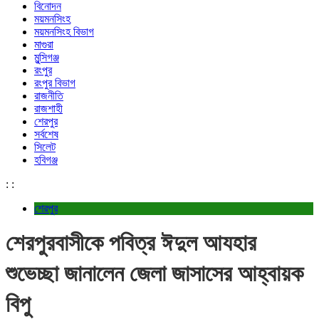
বিনোদন
ময়মনসিংহ
ময়মনসিংহ বিভাগ
মাগুরা
মুন্সিগঞ্জ
রংপুর
রংপুর বিভাগ
রাজনীতি
রাজশাহী
শেরপুর
সর্বশেষ
সিলেট
হবিগঞ্জ
:
:
শেরপুর
শেরপুরবাসীকে পবিত্র ঈদুল আযহার
শুভেচ্ছা জানালেন জেলা জাসাসের আহ্বায়ক
বিপু