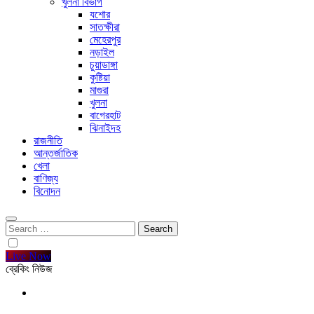
খুলনা বিভাগ
যশোর
সাতক্ষীরা
মেহেরপুর
নড়াইল
চুয়াডাঙ্গা
কুষ্টিয়া
মাগুরা
খুলনা
বাগেরহাট
ঝিনাইদহ
রাজনীতি
আন্তর্জাতিক
খেলা
বাণিজ্য
বিনোদন
Search
for:
Live Now
ব্রেকিং নিউজ