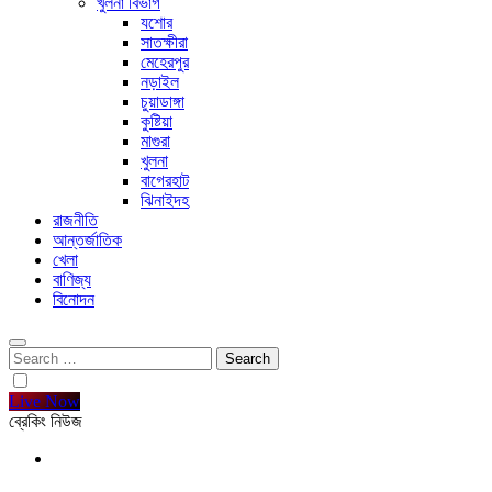
খুলনা বিভাগ
যশোর
সাতক্ষীরা
মেহেরপুর
নড়াইল
চুয়াডাঙ্গা
কুষ্টিয়া
মাগুরা
খুলনা
বাগেরহাট
ঝিনাইদহ
রাজনীতি
আন্তর্জাতিক
খেলা
বাণিজ্য
বিনোদন
Search
for:
Live Now
ব্রেকিং নিউজ