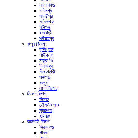
নারায়ণগঞ্জ
ফরিদপুর
মাদারীপুর
মানিকগঞ্জ
মুন্সিগঞ্জ
রাজবাড়ী
শরীয়তপুর
রংপুর বিভাগ
কুড়িগ্রাম
গাইবান্ধা
ঠাকুরগাঁও
দিনাজপুর
নীলফামারী
পঞ্চগড়
রংপুর
লালমনিরহাট
সিলেট বিভাগ
সিলেট
মৌলভীবাজার
সুনামগঞ্জ
হবিগঞ্জ
রাজশাহী বিভাগ
সিরাজগঞ্জ
পাবনা