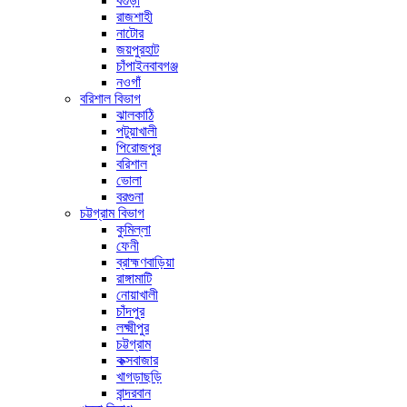
বগুড়া
রাজশাহী
নাটোর
জয়পুরহাট
চাঁপাইনবাবগঞ্জ
নওগাঁ
বরিশাল বিভাগ
ঝালকাঠি
পটুয়াখালী
পিরোজপুর
বরিশাল
ভোলা
বরগুনা
চট্টগ্রাম বিভাগ
কুমিল্লা
ফেনী
ব্রাহ্মণবাড়িয়া
রাঙ্গামাটি
নোয়াখালী
চাঁদপুর
লক্ষ্মীপুর
চট্টগ্রাম
কক্সবাজার
খাগড়াছড়ি
বান্দরবান