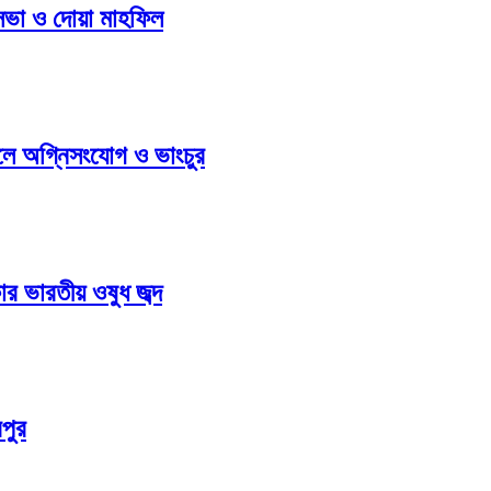
 সভা ও দোয়া মাহফিল
ুলে অগ্নিসংযোগ ও ভাংচুর
ার ভারতীয় ওষুধ জব্দ
পুর