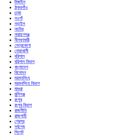
টাঙ্গাইল
ঠাকুরগাঁও
ঢাকা
নওগাঁ
নড়াইল
নাটোর
নারায়ণগঞ্জ
নীলফামারী
নেত্রকোণা
নোয়াখালী
বরিশাল
বরিশাল বিভাগ
বাংলাদেশ
বিনোদন
ময়মনসিংহ
ময়মনসিংহ বিভাগ
মাগুরা
মুন্সিগঞ্জ
রংপুর
রংপুর বিভাগ
রাজনীতি
রাজশাহী
শেরপুর
সর্বশেষ
সিলেট